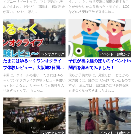
ィズニーリゾートって、 マジで夢のホテ
う。。。 と、香港空港に深夜到着するこ
ルですよね。 だけど、 問題は、 宿泊料金
とが分かり かなり焦ったトモです。 LCC
が高い。 いや、 ほん...
などの格安航空券で香港に旅...
ワンオクロック
イベント・お出かけ
たまにはゆる～くワンオクライ
子供が喜ぶ鯉のぼりのイベントin
ブ体験レビュー。大阪城2日間ア
関西を集めてみました！
ラフォーでも楽しめた？
今回は、タイトルの通り、 たまにはゆる
僕らが子供の頃は、見渡せば、 どこかの
～くワンオクのライブ体験レビューを書い
家の庭には、鯉のぼりが泳いでいたもので
ちゃおうかなと。 いや～ いつも気持ち入
すが、 最近では、庭に鯉のぼりを飾る家
り過ぎちゃって、 ちょっ...
も少なくなってきましたよね...
ワンオクロック
イベント・お出かけ