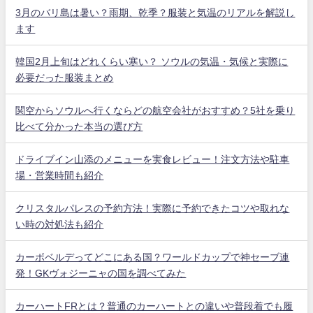
3月のバリ島は暑い？雨期、乾季？服装と気温のリアルを解説し
ます
韓国2月上旬はどれくらい寒い？ ソウルの気温・気候と実際に
必要だった服装まとめ
関空からソウルへ行くならどの航空会社がおすすめ？5社を乗り
比べて分かった本当の選び方
ドライブイン山添のメニューを実食レビュー！注文方法や駐車
場・営業時間も紹介
クリスタルパレスの予約方法！実際に予約できたコツや取れな
い時の対処法も紹介
カーボベルデってどこにある国？ワールドカップで神セーブ連
発！GKヴォジーニャの国を調べてみた
カーハートFRとは？普通のカーハートとの違いや普段着でも履