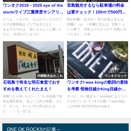
ワンオク2019－2020 eye of the
宮島観光するなら駐車場の料金
stormライブ三重県営サンアリー
は要チェック！100ｍで500円損
ナに参戦してきたのでレビュー
することもあるぜ！
どうも、トモです。 なんかワンオクのブ
焼き牡蠣～ 生ガキ～ 冬の広島と言えば、
ログ記事投稿は マジでお久だなと・・・
牡蠣(｀･ω･´) 牡蠣と言えば、宮島？ と
書いてみた
まぁでもそれは、 前にもちょっと書いた
いう事で、 何年ぶりだろうか？ 宮島に行
けど、 今回のワンオク2...
ってきた。 小学...
沖縄観光あれこれ
ワンオクロック
石垣島で有名な明石食堂でおす
ワンオクI was kingの歌詞の意味
すめを教えてくれたまえ！
を考察 怪物目線かking目線かそ
してwasが過去形の理由とは
何喰ったら良いんだ～＿|￣|○ 石垣島で有
ヤバい、ヤバ過ぎる！ youtubeにもリリー
名な明石食堂。 並ぶこと約１時間。 そし
スされている ワンオクの曲『I was king』
て、やっと、やっと 中に呼ばれたの
このONE OK ROCKのI was k...
に・・・ え～Σ(ﾟдﾟ...
ONE OK ROCK!!の記事～