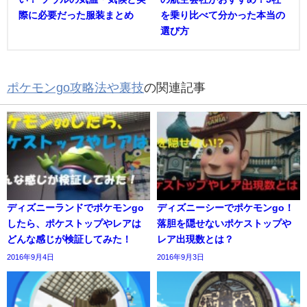
際に必要だった服装まとめ
を乗り比べて分かった本当の
選び方
ポケモンgo攻略法や裏技
の関連記事
ディズニーランドでポケモンgo
ディズニーシーでポケモンgo！
したら、ポケストップやレアは
落胆を隠せないポケストップや
どんな感じが検証してみた！
レア出現数とは？
2016年9月4日
2016年9月3日