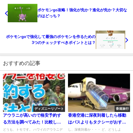
ポケモンgo攻略！強化が先か？進化が先か？大切な
のはどっち？
ポケモンgoで強化して最強のポケモンを作るための
3つのチェックすべきポイントとは？
おすすめの記事
ディズニーリゾート
香港旅行
アウラニが高いので格安予約す
香港空港に深夜到着したら移動
る方法を調べてみた！比較して
はバスよりもタクシーがおすす
分かった安く泊まるコツ
めの理由とは？
どうも、トモです。 ハワイのアウラニデ
し、深夜到着か・・・ ど、どうしよ