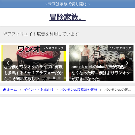
～未来は家族で切り開け～
冒険家族。
※アフィリエイト広告を利用しています
ワンオクロック
ワンオクロック
なぜ僕がワンオクのライブに何度
one ok rockのtakaの声が突然出
も参戦するのか？アラフォーだか
なくなった時、僕はよりワンオク
らこそ聞いて欲しい
が好きになった。
2017年3月24日
2015年6月24日
ホーム
イベント・お出かけ
ポケモンgo攻略法や裏技
ポケモンgoの裏技
で捕獲できるピカチュウはゲットするな！その理由とは？