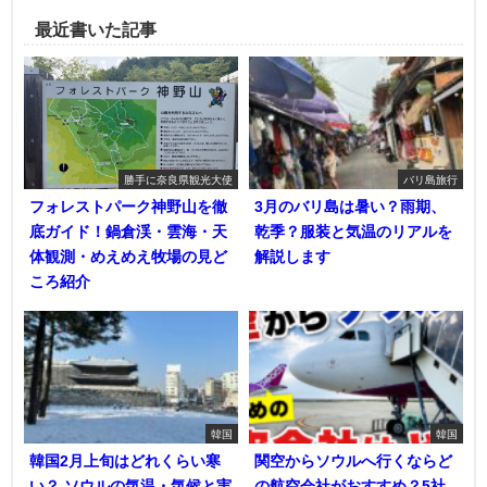
最近書いた記事
勝手に奈良県観光大使
バリ島旅行
フォレストパーク神野山を徹
3月のバリ島は暑い？雨期、
底ガイド！鍋倉渓・雲海・天
乾季？服装と気温のリアルを
体観測・めえめえ牧場の見ど
解説します
ころ紹介
韓国
韓国
韓国2月上旬はどれくらい寒
関空からソウルへ行くならど
い？ ソウルの気温・気候と実
の航空会社がおすすめ？5社