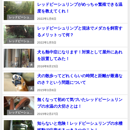
レッドビーシュリンプがめっちゃ繁殖できる温
度を教えてくれ！
レッドビーシュリ
2022年1月6日
ンプ
レッドビーシュリンプと混泳でメダカを飼育す
るメリットって何？
レッドビーシュリ
2022年1月5日
ンプ
犬も熱中症になります！対策として屋外にあれ
を設置してみた！
犬
2016年8月15日
犬の散歩ってどれくらいの時間と距離が最適な
のさ？という問題について
犬
2015年3月6日
無くなって初めて気づいたレッドビーシュリン
プの水温の大切さとは！
レッドビーシュリ
2015年2月27日
ンプ
知らないと危険！レッドビーシュリンプの水槽