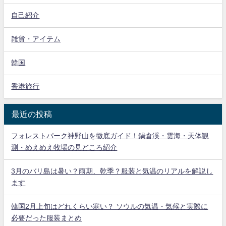
自己紹介
雑貨・アイテム
韓国
香港旅行
最近の投稿
フォレストパーク神野山を徹底ガイド！鍋倉渓・雲海・天体観
測・めえめえ牧場の見どころ紹介
3月のバリ島は暑い？雨期、乾季？服装と気温のリアルを解説し
ます
韓国2月上旬はどれくらい寒い？ ソウルの気温・気候と実際に
必要だった服装まとめ