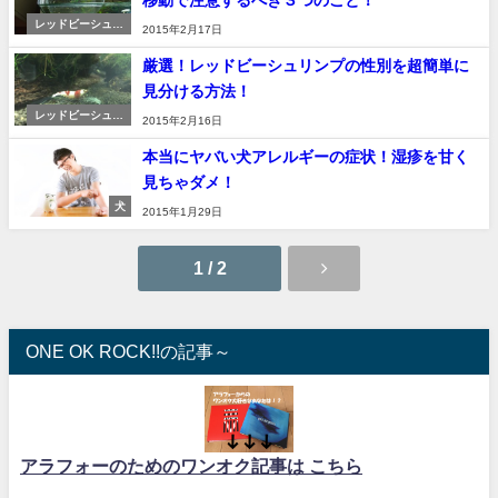
移動で注意するべき３つのこと！
レッドビーシュリ
2015年2月17日
ンプ
厳選！レッドビーシュリンプの性別を超簡単に
見分ける方法！
レッドビーシュリ
2015年2月16日
ンプ
本当にヤバい犬アレルギーの症状！湿疹を甘く
見ちゃダメ！
犬
2015年1月29日
1 / 2
ONE OK ROCK!!の記事～
アラフォーのためのワンオク記事は こちら