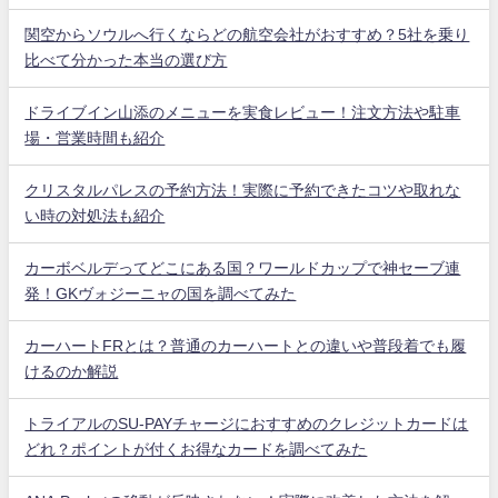
関空からソウルへ行くならどの航空会社がおすすめ？5社を乗り
比べて分かった本当の選び方
ドライブイン山添のメニューを実食レビュー！注文方法や駐車
場・営業時間も紹介
クリスタルパレスの予約方法！実際に予約できたコツや取れな
い時の対処法も紹介
カーボベルデってどこにある国？ワールドカップで神セーブ連
発！GKヴォジーニャの国を調べてみた
カーハートFRとは？普通のカーハートとの違いや普段着でも履
けるのか解説
トライアルのSU-PAYチャージにおすすめのクレジットカードは
どれ？ポイントが付くお得なカードを調べてみた