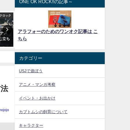
ONE OK ROCK!!の記事～
クロック
ワンオクロック
ワンオ
アラフォーのためのワンオク記事は こ
ーナス
なぜ僕がワンオクのライブに何
誰と行く？いや、むしろ一
ちら
む立ち
度も参戦するのか？アラフォー
ライブに行けよ！超絶楽な
だからこそ聞いて欲しい
とりライブのススメとは？
2017年3月24日
2016年9月17日
カテゴリー
USJで遊ぼう
アニメ・マンガ考察
方法
イベント・お出かけ
mojojo
カブトムシの飼育について
キャラクター