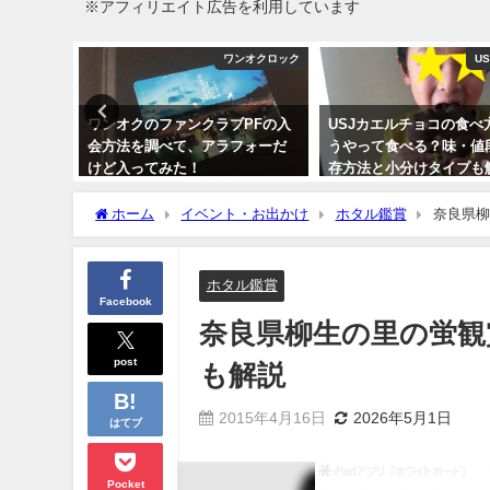
※アフィリエイト広告を利用しています
ンオクロック
ワンオクロック
U
ーケストラ
ワンオクのファンクラブPFの入
USJカエルチョコの食べ
ポ！本当に
会方法を調べて、アラフォーだ
うやって食べる？味・値
たのか？
けど入ってみた！
存方法と小分けタイプも
2017年3月6日
2016年11月1日
ホーム
イベント・お出かけ
ホタル鑑賞
奈良県柳
ホタル鑑賞
Facebook
奈良県柳生の里の蛍観
post
も解説
2015年4月16日
2026年5月1日
はてブ
Pocket