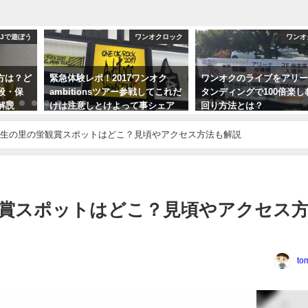
SJで遊ぼう
ワンオクロック
ワンオ
方は？ど
緊急体験レポ！2017ワンオク
ワンオクのライブをアリ
段・保
ambitionsツアー参戦してこれだ
タンディングで100倍楽し
解説
けは注意しとけよって事シェア
回り方法とは？
するぜ！
2017年3月15日
生の里の蛍観賞スポットはどこ？見頃やアクセス方法も解説
2017年2月23日
賞スポットはどこ？見頃やアクセス
to