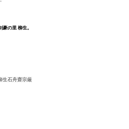
す
剣豪の里 柳生。
柳生石舟齋宗厳