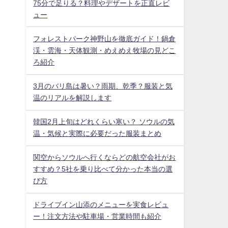
75分で足りる？料理やデザートを正直レビ
ュー
フォレストパーク神野山を徹底ガイド！鍋倉
渓・雲海・天体観測・めえめえ牧場の見どこ
ろ紹介
3月のバリ島は暑い？雨期、乾季？服装と気
温のリアルを解説します
韓国2月上旬はどれくらい寒い？ ソウルの気
温・気候と実際に必要だった服装まとめ
関空からソウルへ行くならどの航空会社がお
すすめ？5社を乗り比べて分かった本当の選
び方
ドライブイン山添のメニューを実食レビュ
ー！注文方法や駐車場・営業時間も紹介