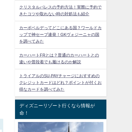
クリスタルパレスの予約方法！実際に予約で
きたコツや取れない時の対処法も紹介
カーボベルデってどこにある国？ワールドカ
ップで神セーブ連発！GKヴォジーニャの国
を調べてみた
カーハートFRとは？普通のカーハートとの
違いや普段着でも履けるのか解説
トライアルのSU-PAYチャージにおすすめの
クレジットカードはどれ？ポイントが付くお
得なカードを調べてみた
ディズニーリゾート行くなら情報が
命！