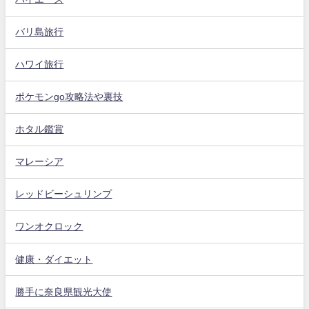
バリ島旅行
ハワイ旅行
ポケモンgo攻略法や裏技
ホタル鑑賞
マレーシア
レッドビーシュリンプ
ワンオクロック
健康・ダイエット
勝手に奈良県観光大使