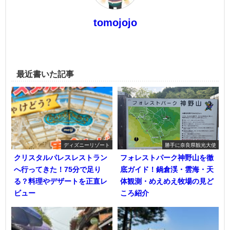
tomojojo
最近書いた記事
ディズニーリゾート
勝手に奈良県観光大使
クリスタルパレスレストラン
フォレストパーク神野山を徹
へ行ってきた！75分で足り
底ガイド！鍋倉渓・雲海・天
る？料理やデザートを正直レ
体観測・めえめえ牧場の見ど
ビュー
ころ紹介