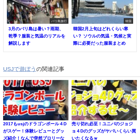
バリ島旅行
韓国
3月のバリ島は暑い？雨期、
韓国2月上旬はどれくらい寒
乾季？服装と気温のリアルを
い？ ソウルの気温・気候と実
解説します
際に必要だった服装まとめ
USJで遊ぼう
の関連記事
2017もusjのドラゴンボール４D
売り切れ必至！ユニバのジョジ
がスゲー！体験レビューとグッ
ョ４Dのグッズがヤバいくらい買
ズ紹介！なんで突然ブロリーな
いたくなるｗ