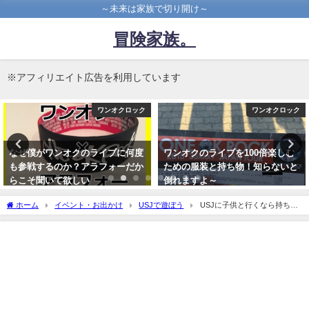
～未来は家族で切り開け～
冒険家族。
※アフィリエイト広告を利用しています
ワンオクロック
ワンオクロック
ワンオクのライブを100倍楽しむ
やべぇ！takaに、あと５cm？超
ための服装と持ち物！知らないと
感動のワンオクambitionsツアー
倒れますよ～
徳島での奇跡！
2015年6月6日
2017年3月10日
ホーム
イベント・お出かけ
USJで遊ぼう
USJに子供と行くなら持ち物
はこれ持っていくベシ！