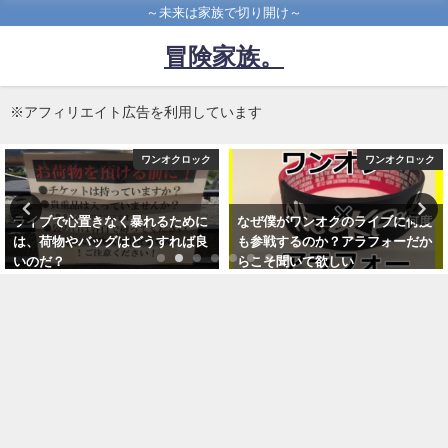
～未来は家族で切り開け～
冒険家族。
※アフィリエイト広告を利用しています
ワンオクロック
ワンオクロック
なぜ僕がワンオクのライブに何度
2018ワンオク ambitionsツアーの
も参戦するのか？アラフォーだか
ナゴヤドームでtakaが語った完全
らこそ聞いて欲しい
感覚dreamer完成秘話と体験レポ
2017年3月24日
2018年4月19日