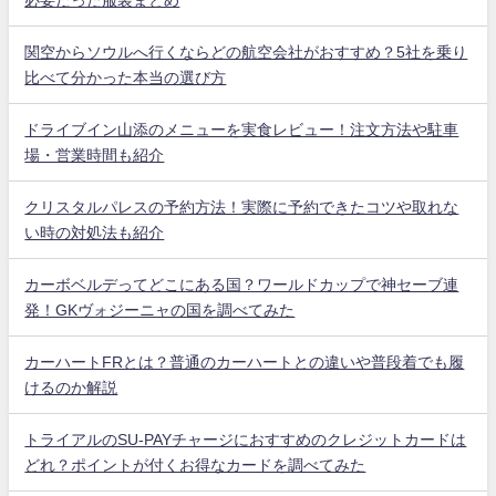
関空からソウルへ行くならどの航空会社がおすすめ？5社を乗り
比べて分かった本当の選び方
ドライブイン山添のメニューを実食レビュー！注文方法や駐車
場・営業時間も紹介
クリスタルパレスの予約方法！実際に予約できたコツや取れな
い時の対処法も紹介
カーボベルデってどこにある国？ワールドカップで神セーブ連
発！GKヴォジーニャの国を調べてみた
カーハートFRとは？普通のカーハートとの違いや普段着でも履
けるのか解説
トライアルのSU-PAYチャージにおすすめのクレジットカードは
どれ？ポイントが付くお得なカードを調べてみた