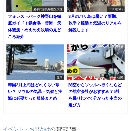
勝手に奈良県観光大使
バリ島旅行
フォレストパーク神野山を徹
3月のバリ島は暑い？雨期、
底ガイド！鍋倉渓・雲海・天
乾季？服装と気温のリアルを
体観測・めえめえ牧場の見ど
解説します
ころ紹介
韓国
韓国
韓国2月上旬はどれくらい寒
関空からソウルへ行くならど
い？ ソウルの気温・気候と実
の航空会社がおすすめ？5社
際に必要だった服装まとめ
を乗り比べて分かった本当の
選び方
イベント・お出かけ
の関連記事