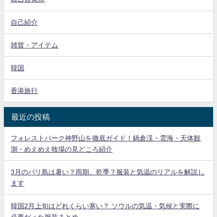
自己紹介
雑貨・アイテム
韓国
香港旅行
最近の投稿
フォレストパーク神野山を徹底ガイド！鍋倉渓・雲海・天体観
測・めえめえ牧場の見どころ紹介
3月のバリ島は暑い？雨期、乾季？服装と気温のリアルを解説し
ます
韓国2月上旬はどれくらい寒い？ ソウルの気温・気候と実際に
必要だった服装まとめ