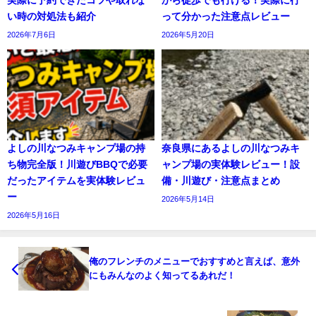
実際に予約できたコツや取れな
から徒歩でも行ける！実際に行
い時の対処法も紹介
って分かった注意点レビュー
2026年7月6日
2026年5月20日
よしの川なつみキャンプ場の持
奈良県にあるよしの川なつみキ
ち物完全版！川遊びBBQで必要
ャンプ場の実体験レビュー！設
だったアイテムを実体験レビュ
備・川遊び・注意点まとめ
ー
2026年5月14日
2026年5月16日
俺のフレンチのメニューでおすすめと言えば、意外
にもみんなのよく知ってるあれだ！