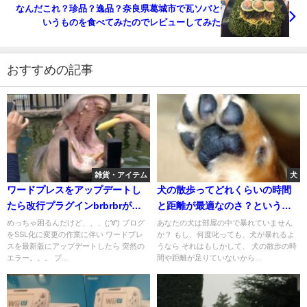
なんだこれ？珍品？逸品？奈良県葛城市で瓦ソバと
いうものを食べてみたのでレビューしてみた
おすすめの記事
雑貨・アイテム
犬
ワードプレスをアップデートし
犬の散歩ってどれくらいの時間
たら改行プラグインbrbrbrがエ
と距離が最適なのさ？という問
ラーで使えなくなった時の改善
題について
めっちゃ困るんだけど、、、(;'∀') ブログ
あなたの犬は部屋の中で暴れていません
をSSL化に変更の作業に伴い ワードプレ
か？ もし、何度叱っても、犬が暴れるよ
方法
スを最新版にアップデートしたら 突然の
うなら それはもしかして、 犬の散歩の時
エラー。。。 ブ...
間や距離が足りていないから...