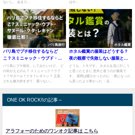
ないし、 あまり...
はや...
バリ島旅行
ホタル鑑賞
バリ島でプチ移住するならど
ホタル鑑賞の服装はどうする？
こ？スミニャック・ウブド・サ
夜の観察で失敗しない服装と持
ヌール・クタ・レギャン徹底比
ち物まとめ
バリ島にプチ移住…してみたいけど、 ど
どうも、トモです。 ホタルを見に行こう
の街がええのん？ スミニャック？ウブ
と思ったときに 意外と迷うのが服装で
較！
ド？サヌール？クタ？レギャン？ 正直、
す。 昼間は暖かかったのに ・夜になった
どれも魅力的すぎて、選べない...
ら思ったより寒かった ・足...
ONE OK ROCK!!の記事～
アラフォーのためのワンオク記事は こちら