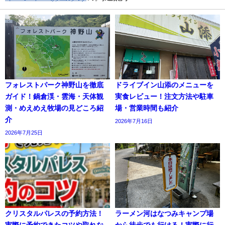
フォレストパーク神野山を徹底
ドライブイン山添のメニューを
ガイド！鍋倉渓・雲海・天体観
実食レビュー！注文方法や駐車
測・めえめえ牧場の見どころ紹
場・営業時間も紹介
介
2026年7月16日
2026年7月25日
クリスタルパレスの予約方法！
ラーメン河はなつみキャンプ場