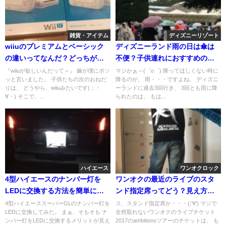
雑貨・アイテム
ディズニーリゾート
wiiuのプレミアムとベーシック
ディズニーランド雨の日は傘は
の違いってなんだ？どっちがお
不便？子供連れにおすすめの雨
すすめ？
対策まとめ
『wiiuが欲しいんだって～』 嫁が僕にボソ
マジかぁ～(゜o゜) 降ってほしくない時に
ッと言いました。 子供たちの次のおねだ
降るのが、 雨・・・ですよね。 ディズニ
りは、 どうやら、wiiuみたいです(；・
ーランドに過去3回行き、 3回とも雨に降
∀・) そこで、...
られたのは、 もは...
ハイエース
ワンオクロック
4型ハイエースのナンバー灯を
ワンオクの最近のライブのスタ
LEDに交換する方法を簡単に動
ンド指定席ってどう？見え方や
画で説明します！
盛り上がりを体験レビューで解
4型ハイエーススーパーGLのナンバー灯を
ス、スタンド指定席か・・・(;'∀') マジで
LEDに交換してみた。 まぁ、そもそも ナ
全然取れないワンオクのライブチケット
説
ンバー灯をLEDに交換するメリットが見え
2017のambitionsツアーのチケットは、 も