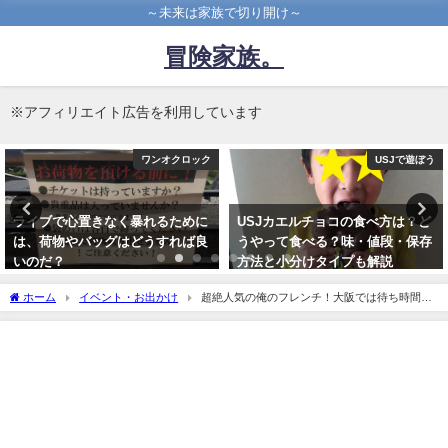
～未来は家族で切り開け～
冒険家族。
※アフィリエイト広告を利用しています
USJで遊ぼう
ワンオクロック
USJカエルチョコの食べ方は？ど
なぜ僕がワンオクのライブに何度
うやって食べる？味・値段・保存
も参戦するのか？アラフォーだか
方法と小分けタイプも解説
らこそ聞いて欲しい
2016年11月1日
2017年3月24日
ホーム
イベント・お出かけ
超絶人気の俺のフレンチ！大阪では待ち時間な
んて関係なくすぐに入れる方法とは？