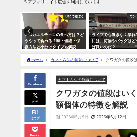
※アフィリエイト広告を利用しています
ンオクロック
USJで遊ぼう
ワン
of the
USJカエルチョコの食べ方は？ど
ライブで心置きなく暴れ
サンアリー
うやって食べる？味・値段・保
には、荷物やバッグはど
レビュー
存方法と小分けタイプも解説
ば良いのだ？
2016年11月1日
2015年6月30日
ホーム
カブトムシの飼育について
クワガタの値段
カブトムシの飼育について
Facebook
クワガタの値段はいく
post
額個体の特徴を解説
2026年5月9日
2026年6月12日
はてブ
Pocket