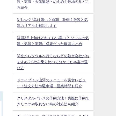
渓・雲海・天体観測・めえめえ牧場の見どこ
ろ紹介
3月のバリ島は暑い？雨期、乾季？服装と気
温のリアルを解説します
韓国2月上旬はどれくらい寒い？ ソウルの気
温・気候と実際に必要だった服装まとめ
関空からソウルへ行くならどの航空会社がお
すすめ？5社を乗り比べて分かった本当の選
び方
ドライブイン山添のメニューを実食レビュ
ー！注文方法や駐車場・営業時間も紹介
クリスタルパレスの予約方法！実際に予約で
きたコツや取れない時の対処法も紹介