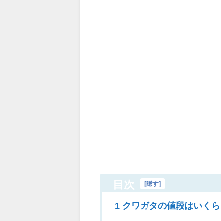
目次
[
隠す
]
1 クワガタの値段はいく