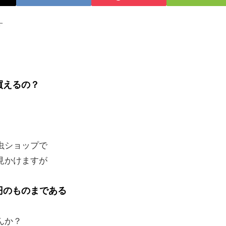
す
買えるの？
虫ショップで
見かけますが
円のものまである
んか？