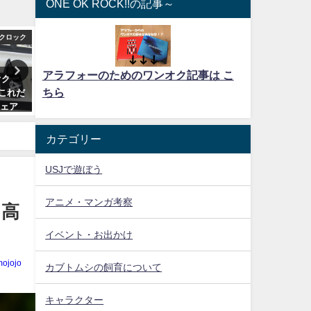
ONE OK ROCK!!の記事～
クロック
ワンオクロック
ワンオ
アラフォーのためのワンオク記事は こ
オク
ワンオクのライブを100倍楽しむ
誰と行く？いや、むしろ一
ちら
てこれだ
ための服装と持ち物！知らない
ライブに行けよ！超絶楽な
シェア
と倒れますよ～
とりライブのススメとは？
2015年6月6日
2016年9月17日
カテゴリー
USJで遊ぼう
アニメ・マンガ考察
る高
イベント・お出かけ
mojojo
カブトムシの飼育について
キャラクター