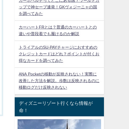
カーボベルデってどこにある国？ワールドカ
ップで神セーブ連発！GKヴォジーニャの国
を調べてみた
カーハートFRとは？普通のカーハートとの
違いや普段着でも履けるのか解説
トライアルのSU-PAYチャージにおすすめの
クレジットカードはどれ？ポイントが付くお
得なカードを調べてみた
ANA Pocketの移動が反映されない！実際に
改善した方法を解説。歩数は反映されるのに
移動ログだけ反映されない
ディズニーリゾート行くなら情報が
命！