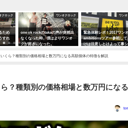
オクロック
ワンオクロック
ワンオ
るため
one ok rockのtakaの声が突然出
緊急体験レポ！2017ワン
うすれ
なくなった時、僕はよりワンオ
ambitionsツアー参戦し
クが好きになった。
けは注意しとけよって事
するぜ！
2015年6月24日
はいくら？種類別の価格相場と数万円になる高額個体の特徴を解説
2017年2月23日
ら？種類別の価格相場と数万円にな
to