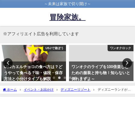
～未来は家族で切り開け～
冒険家族。
※アフィリエイト広告を利用しています
USJで遊ぼう
ワンオクロック
USJカエルチョコの食べ方は？ど
ワンオクのライブを100倍楽しむ
うやって食べる？味・値段・保存
ための服装と持ち物！知らないと
方法と小分けタイプも解説
倒れますよ～
2016年11月1日
2015年6月6日
ホーム
イベント・お出かけ
ディズニーリゾート
ディズニーランドが雨
の日は、ワンスアポンアタイムはここで見る！