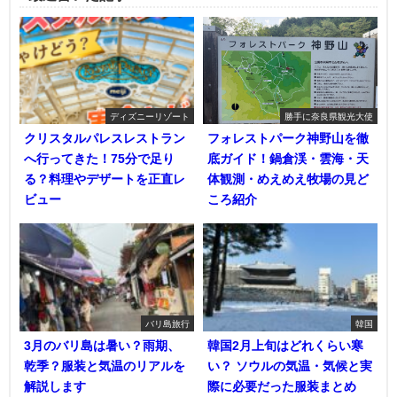
ディズニーリゾート
勝手に奈良県観光大使
クリスタルパレスレストラン
フォレストパーク神野山を徹
へ行ってきた！75分で足り
底ガイド！鍋倉渓・雲海・天
る？料理やデザートを正直レ
体観測・めえめえ牧場の見ど
ビュー
ころ紹介
バリ島旅行
韓国
3月のバリ島は暑い？雨期、
韓国2月上旬はどれくらい寒
乾季？服装と気温のリアルを
い？ ソウルの気温・気候と実
解説します
際に必要だった服装まとめ