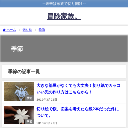
～未来は家族で切り開け～
冒険家族。
ホーム
切り絵
季節
季節
季節の記事一覧
大きな部屋がなくても大丈夫！切り紙でカッコ
いい兜の作り方はこちらから！
季節
2015年3月22日
切り絵で桜。図案を考えたら線2本だった件に
ついて。
季節
2015年1月27日