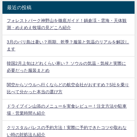
最近の投稿
フォレストパーク神野山を徹底ガイド！鍋倉渓・雲海・天体観
測・めえめえ牧場の見どころ紹介
3月のバリ島は暑い？雨期、乾季？服装と気温のリアルを解説し
ます
韓国2月上旬はどれくらい寒い？ ソウルの気温・気候と実際に
必要だった服装まとめ
関空からソウルへ行くならどの航空会社がおすすめ？5社を乗り
比べて分かった本当の選び方
ドライブイン山添のメニューを実食レビュー！注文方法や駐車
場・営業時間も紹介
クリスタルパレスの予約方法！実際に予約できたコツや取れな
い時の対処法も紹介