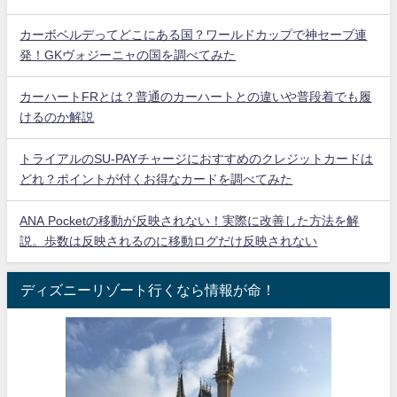
カーボベルデってどこにある国？ワールドカップで神セーブ連
発！GKヴォジーニャの国を調べてみた
カーハートFRとは？普通のカーハートとの違いや普段着でも履
けるのか解説
トライアルのSU-PAYチャージにおすすめのクレジットカードは
どれ？ポイントが付くお得なカードを調べてみた
ANA Pocketの移動が反映されない！実際に改善した方法を解
説。歩数は反映されるのに移動ログだけ反映されない
ディズニーリゾート行くなら情報が命！