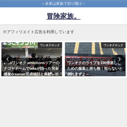
～未来は家族で切り開け～
冒険家族。
※アフィリエイト広告を利用しています
ワンオクロック
ワンオクロック
ワンオクのライブを100倍楽しむ
やべぇ！takaに、あと５cm？超
ための服装と持ち物！知らないと
感動のワンオクambitionsツアー
倒れますよ～
徳島での奇跡！
2015年6月6日
2017年3月10日