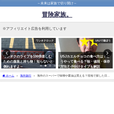
～未来は家族で切り開け～
冒険家族。
※アフィリエイト広告を利用しています
ワンオクロック
USJで遊ぼう
のライブを100倍楽しむ
USJカエルチョコの食べ方は？ど
誰と行く
装と持ち物！知らないと
うやって食べる？味・値段・保存
イブに行
よ～
方法と小分けタイプも解説
ライブの
月6日
2016年11月1日
2016年9
ホーム
海外旅行
海外のスーパーで味噌や醤油は買える？現地で探した日本
の調味料事情とは？