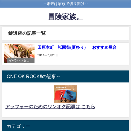
～未来は家族で切り開け～
冒険家族。
鍵遺跡の記事一覧
田原本町 祇園祭(夏祭り） おすすめ屋台
2014年7月23日
イベント・お出か
け
ONE OK ROCK!!の記事～
アラフォーのためのワンオク記事は こちら
カテゴリー