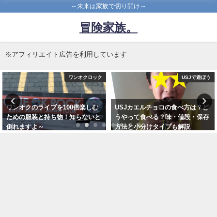
～未来は家族で切り開け～
冒険家族。
※アフィリエイト広告を利用しています
USJで遊ぼう
ワンオクロック
USJカエルチョコの食べ方は？ど
2018ワンオク ambitionsツアーの
うやって食べる？味・値段・保存
ナゴヤドームでtakaが語った完全
方法と小分けタイプも解説
感覚dreamer完成秘話と体験レポ
2016年11月1日
2018年4月19日