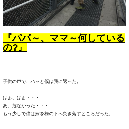
『パパ～、ママ～何している
の?』
子供の声で、ハッと僕は我に返った。
はぁ、はぁ・・・
あ、危なかった・・・
もう少しで僕は嫁を橋の下へ突き落すところだった。