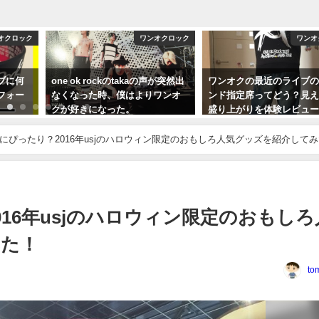
オクロック
ワンオクロック
ワンオ
ブに何
one ok rockのtakaの声が突然出
ワンオクの最近のライブ
フォー
なくなった時、僕はよりワンオ
ンド指定席ってどう？見
クが好きになった。
盛り上がりを体験レビュ
説
2015年6月24日
にぴったり？2016年usjのハロウィン限定のおもしろ人気グッズを紹介して
2017年2月28日
16年usjのハロウィン限定のおもしろ
みた！
to