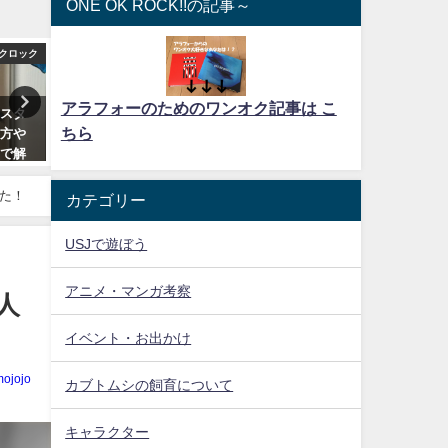
ONE OK ROCK!!の記事～
クロック
ワンオクロック
ワンオ
アラフォーのためのワンオク記事は こ
のスタ
緊急体験レポ！2017ワンオク
やべぇ！takaに、あと５c
ちら
え方や
ambitionsツアー参戦してこれだ
感動のワンオクambitions
ーで解
けは注意しとけよって事シェア
徳島での奇跡！
するぜ！
2017年3月10日
みた！
カテゴリー
2017年2月23日
USJで遊ぼう
アニメ・マンガ考察
人
イベント・お出かけ
mojojo
カブトムシの飼育について
キャラクター