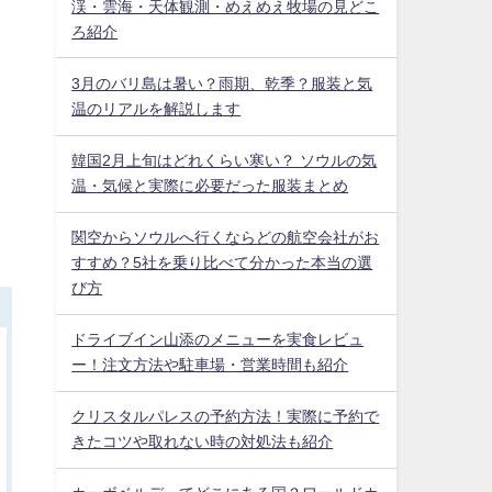
渓・雲海・天体観測・めえめえ牧場の見どこ
ろ紹介
3月のバリ島は暑い？雨期、乾季？服装と気
温のリアルを解説します
韓国2月上旬はどれくらい寒い？ ソウルの気
温・気候と実際に必要だった服装まとめ
関空からソウルへ行くならどの航空会社がお
すすめ？5社を乗り比べて分かった本当の選
び方
ドライブイン山添のメニューを実食レビュ
ー！注文方法や駐車場・営業時間も紹介
クリスタルパレスの予約方法！実際に予約で
きたコツや取れない時の対処法も紹介