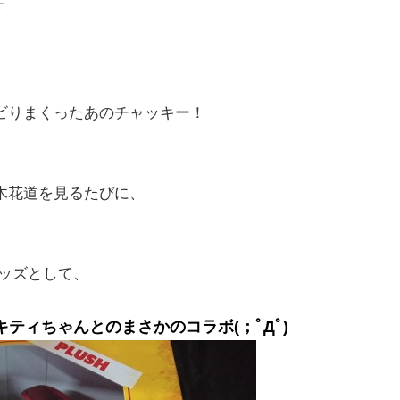
す
ビりまくったあのチャッキー！
木花道を見るたびに、
グッズとして、
キティちゃんとのまさかのコラボ(；ﾟДﾟ)