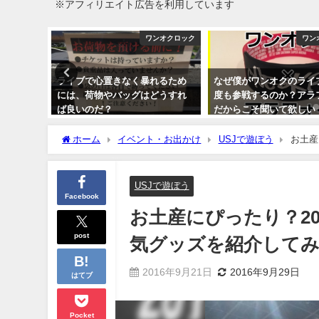
※アフィリエイト広告を利用しています
ンオクロック
ワンオクロック
ワン
0倍楽しむ
ライブで心置きなく暴れるため
なぜ僕がワンオクのライ
知らない
には、荷物やバッグはどうすれ
度も参戦するのか？アラ
ば良いのだ？
だからこそ聞いて欲しい
2015年6月30日
2017年3月24日
ホーム
イベント・お出かけ
USJで遊ぼう
お土産
USJで遊ぼう
Facebook
お土産にぴったり？20
post
気グッズを紹介して
2016年9月21日
2016年9月29日
はてブ
Pocket