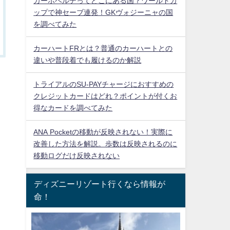
カーボベルデってどこにある国？ワールドカ
ップで神セーブ連発！GKヴォジーニャの国
を調べてみた
カーハートFRとは？普通のカーハートとの
違いや普段着でも履けるのか解説
トライアルのSU-PAYチャージにおすすめの
クレジットカードはどれ？ポイントが付くお
得なカードを調べてみた
ANA Pocketの移動が反映されない！実際に
改善した方法を解説。歩数は反映されるのに
移動ログだけ反映されない
ディズニーリゾート行くなら情報が
命！